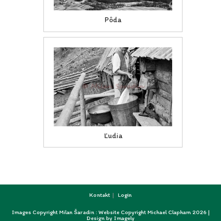
Pôda
Ľudia
Kontakt
Login
Images Copyright Milan Šaradin : Website Copyright Michael Clapham 2026 |
Design by
Imagely