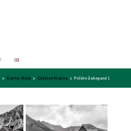
E
>
Čierno-Biele
>
Ostatné Krajiny
>
Poľsko Zakopané 1