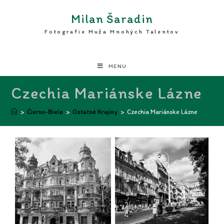
Milan Šaradin
Fotografie Muža Mnohých Talentov
MENU
Czechia Mariánske Lázne
>
Čierno-Biele
>
Ostatné Krajiny
>
Czechia Mariánske Lázne