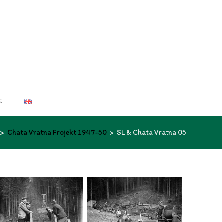
E
>
Chata Vratna Projekt 1947-50
>
SL & Chata Vratna 05