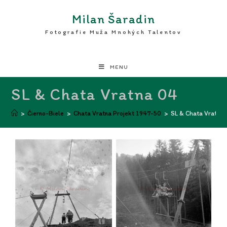
Milan Šaradin
Fotografie Muža Mnohých Talentov
MENU
SL & Chata Vratna 04
>
Čierno-Biele
>
Chata Vratna Projekt 1947-50
>
SL & Chata Vratna