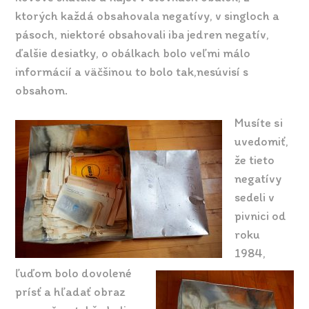
ktorých každá obsahovala negatívy, v singloch a
pásoch, niektoré obsahovali iba jedren negatív,
ďalšie desiatky, o obálkach bolo veľmi málo
informácií a väčšinou to bolo tak,nesúvisí s
obsahom.
Musíte si
uvedomiť,
že tieto
negatívy
sedeli v
pivnici od
roku
1984,
ľuďom bolo dovolené
prísť a hľadať obraz