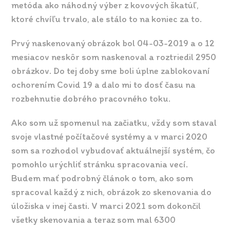
metóda ako náhodný výber z kovových škatúľ,
ktoré chvíľu trvalo, ale stálo to na koniec za to.
Prvý naskenovaný obrázok bol 04-03-2019 a o 12
mesiacov neskôr som naskenoval a roztriedil 2950
obrázkov. Do tej doby sme boli úplne zablokovaní
ochorením Covid 19 a dalo mi to dosť času na
rozbehnutie dobrého pracovného toku.
Ako som už spomenul na začiatku, vždy som staval
svoje vlastné počítačové systémy a v marci 2020
som sa rozhodol vybudovať aktuálnejší systém, čo
pomohlo urýchliť stránku spracovania vecí.
Budem mať podrobný článok o tom, ako som
spracoval každý z nich, obrázok zo skenovania do
úložiska v inej časti. V marci 2021 som dokončil
všetky skenovania a teraz som mal 6300