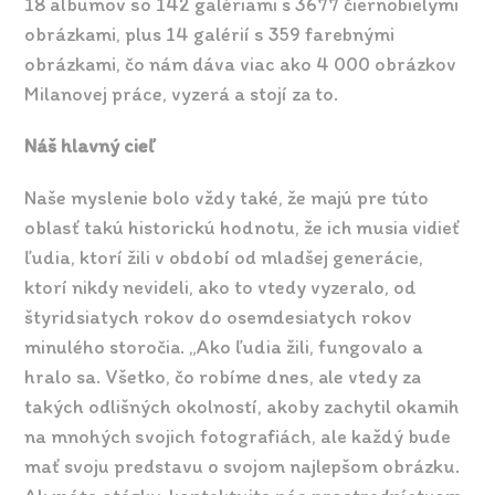
18 albumov so 142 galériami s 3677 čiernobielymi
obrázkami, plus 14 galérií s 359 farebnými
obrázkami, čo nám dáva viac ako 4 000 obrázkov
Milanovej práce, vyzerá a stojí za to.
Náš hlavný cieľ
Naše myslenie bolo vždy také, že majú pre túto
oblasť takú historickú hodnotu, že ich musia vidieť
ľudia, ktorí žili v období od mladšej generácie,
ktorí nikdy nevideli, ako to vtedy vyzeralo, od
štyridsiatych rokov do osemdesiatych rokov
minulého storočia. „Ako ľudia žili, fungovalo a
hralo sa. Všetko, čo robíme dnes, ale vtedy za
takých odlišných okolností, akoby zachytil okamih
na mnohých svojich fotografiách, ale každý bude
mať svoju predstavu o svojom najlepšom obrázku.