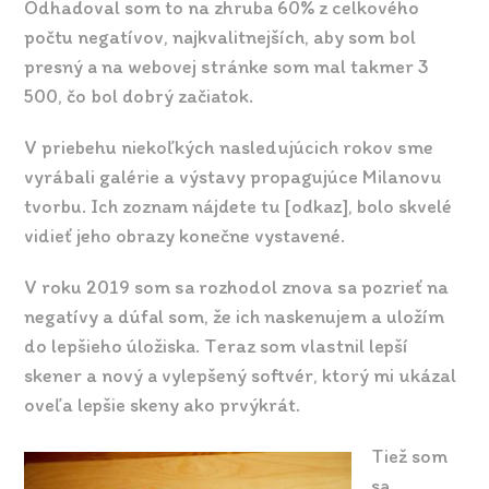
Odhadoval som to na zhruba 60% z celkového
počtu negatívov, najkvalitnejších, aby som bol
presný a na webovej stránke som mal takmer 3
500, čo bol dobrý začiatok.
V priebehu niekoľkých nasledujúcich rokov sme
vyrábali galérie a výstavy propagujúce Milanovu
tvorbu. Ich zoznam nájdete tu [odkaz], bolo skvelé
vidieť jeho obrazy konečne vystavené.
V roku 2019 som sa rozhodol znova sa pozrieť na
negatívy a dúfal som, že ich naskenujem a uložím
do lepšieho úložiska. Teraz som vlastnil lepší
skener a nový a vylepšený softvér, ktorý mi ukázal
oveľa lepšie skeny ako prvýkrát.
Tiež som
sa