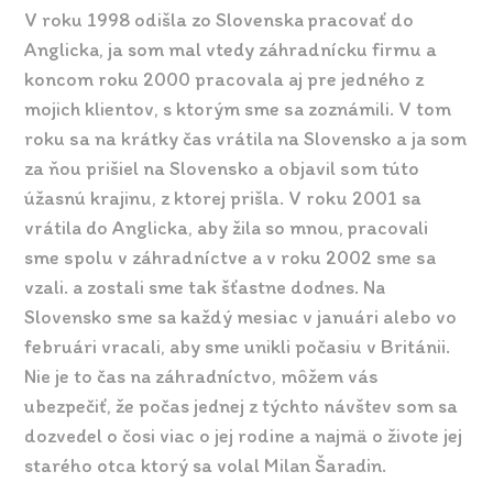
V roku 1998 odišla zo Slovenska pracovať do
Anglicka, ja som mal vtedy záhradnícku firmu a
koncom roku 2000 pracovala aj pre jedného z
mojich klientov, s ktorým sme sa zoznámili. V tom
roku sa na krátky čas vrátila na Slovensko a ja som
za ňou prišiel na Slovensko a objavil som túto
úžasnú krajinu, z ktorej prišla. V roku 2001 sa
vrátila do Anglicka, aby žila so mnou, pracovali
sme spolu v záhradníctve a v roku 2002 sme sa
vzali. a zostali sme tak šťastne dodnes. Na
Slovensko sme sa každý mesiac v januári alebo vo
februári vracali, aby sme unikli počasiu v Británii.
Nie je to čas na záhradníctvo, môžem vás
ubezpečiť, že počas jednej z týchto návštev som sa
dozvedel o čosi viac o jej rodine a najmä o živote jej
starého otca ktorý sa volal Milan Šaradin.