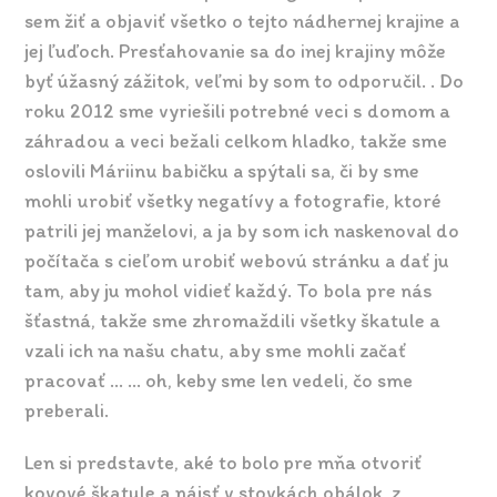
sem žiť a objaviť všetko o tejto nádhernej krajine a
jej ľuďoch. Presťahovanie sa do inej krajiny môže
byť úžasný zážitok, veľmi by som to odporučil. . Do
roku 2012 sme vyriešili potrebné veci s domom a
záhradou a veci bežali celkom hladko, takže sme
oslovili Máriinu babičku a spýtali sa, či by sme
mohli urobiť všetky negatívy a fotografie, ktoré
patrili jej manželovi, a ja by som ich naskenoval do
počítača s cieľom urobiť webovú stránku a dať ju
tam, aby ju mohol vidieť každý. To bola pre nás
šťastná, takže sme zhromaždili všetky škatule a
vzali ich na našu chatu, aby sme mohli začať
pracovať … … oh, keby sme len vedeli, čo sme
preberali.
Len si predstavte, aké to bolo pre mňa otvoriť
kovové škatule a nájsť v stovkách obálok, z