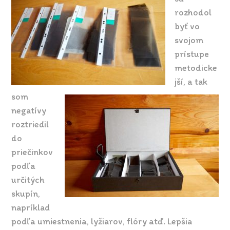
rozhodol
byť vo
svojom
prístupe
metodicke
jší, a tak
som
negatívy
roztriedil
do
priečinkov
podľa
určitých
skupín,
napríklad
podľa umiestnenia, lyžiarov, flóry atď. Lepšia