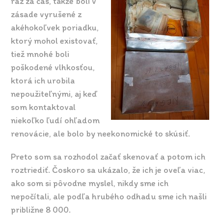
raz za čas, takže boli v
zásade vyrušené z
akéhokoľvek poriadku,
ktorý mohol existovať,
tiež mnohé boli
poškodené vlhkosťou,
ktorá ich urobila
nepoužiteľnými, aj keď
som kontaktoval
niekoľko ľudí ohľadom
renovácie, ale bolo by neekonomické to skúsiť.
Preto som sa rozhodol začať skenovať a potom ich
roztriediť. Čoskoro sa ukázalo, že ich je oveľa viac,
ako som si pôvodne myslel, nikdy sme ich
nepočítali, ale podľa hrubého odhadu sme ich našli
približne 8 000.