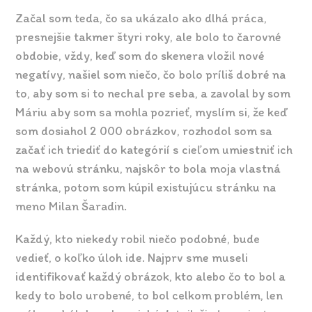
Začal som teda, čo sa ukázalo ako dlhá práca,
presnejšie takmer štyri roky, ale bolo to čarovné
obdobie, vždy, keď som do skenera vložil nové
negatívy, našiel som niečo, čo bolo príliš dobré na
to, aby som si to nechal pre seba, a zavolal by som
Máriu aby som sa mohla pozrieť, myslím si, že keď
som dosiahol 2 000 obrázkov, rozhodol som sa
začať ich triediť do kategórií s cieľom umiestniť ich
na webovú stránku, najskôr to bola moja vlastná
stránka, potom som kúpil existujúcu stránku na
meno Milan Šaradin.
Každý, kto niekedy robil niečo podobné, bude
vedieť, o koľko úloh ide. Najprv sme museli
identifikovať každý obrázok, kto alebo čo to bol a
kedy to bolo urobené, to bol celkom problém, len