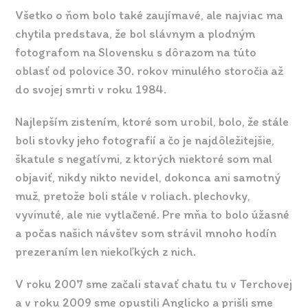
Všetko o ňom bolo také zaujímavé, ale najviac ma
chytila ​​predstava, že bol slávnym a plodným
fotografom na Slovensku s dôrazom na túto
oblasť od polovice 30. rokov minulého storočia až
do svojej smrti v roku 1984.
Najlepším zistením, ktoré som urobil, bolo, že stále
boli stovky jeho fotografií a čo je najdôležitejšie,
škatule s negatívmi, z ktorých niektoré som mal
objaviť, nikdy nikto nevidel, dokonca ani samotný
muž, pretože boli stále v roliach. plechovky,
vyvinuté, ale nie vytlačené. Pre mňa to bolo úžasné
a počas našich návštev som strávil mnoho hodín
prezeraním len niekoľkých z nich.
V roku 2007 sme začali stavať chatu tu v Terchovej
a v roku 2009 sme opustili Anglicko a prišli sme