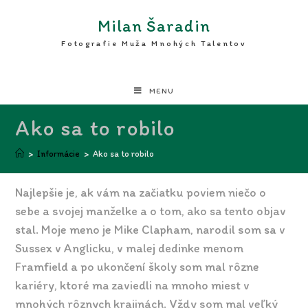
Milan Šaradin
Fotografie Muža Mnohých Talentov
MENU
Ako sa to robilo
>
Informácie
>
Ako sa to robilo
Najlepšie je, ak vám na začiatku poviem niečo o
sebe a svojej manželke a o tom, ako sa tento objav
stal. Moje meno je Mike Clapham, narodil som sa v
Sussex v Anglicku, v malej dedinke menom
Framfield a po ukončení školy som mal rôzne
kariéry, ktoré ma zaviedli na mnoho miest v
mnohých rôznych krajinách. Vždy som mal veľký