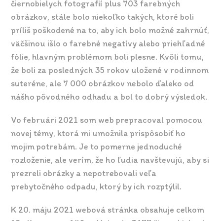
čiernobielych fotografií plus 703 farebných
obrázkov, stále bolo niekoľko takých, ktoré boli
príliš poškodené na to, aby ich bolo možné zahrnúť,
väčšinou išlo o farebné negatívy alebo priehľadné
fólie, hlavným problémom boli plesne. Kvôli tomu,
že boli za posledných 35 rokov uložené v rodinnom
suteréne, ale 7 000 obrázkov nebolo ďaleko od
nášho pôvodného odhadu a bol to dobrý výsledok.
Vo februári 2021 som web prepracoval pomocou
novej témy, ktorá mi umožnila prispôsobiť ho
mojim potrebám. Je to pomerne jednoduché
rozloženie, ale verím, že ho ľudia navštevujú, aby si
prezreli obrázky a nepotrebovali veľa
prebytočného odpadu, ktorý by ich rozptýlil.
K 20. máju 2021 webová stránka obsahuje celkom