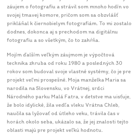
záujem o fotografiu a strávil som mnoho hodín vo
svojej tmavej komore, pričom som sa obzvlášť
prikláňal k čiernobielym fotografiám. To mi zostalo
dodnes, dokonca aj s prechodom na digitálnu
fotografiu a so všetkým, čo to zahŕňa.
Mojím ďalším veľkým záujmom je výpočtová
technika zhruba od roku 1980 a posledných 30
rokov som budoval svoje vlastné systémy, čo je pre
projekt veľmi prospešné. Moja manželka Maria sa
narodila na Slovensku, vo Vrátnej, srdci
Národného parku Malá Fatra, v detstve ma uisťuje,
že bolo idylické, žila vedľa vleku Vrátna Chleb,
naučila sa lyžovať od útleho veku, trávila čas v
horách okolo seba, ukázalo sa, že jej znalosti tejto
oblasti majú pre projekt veľkú hodnotu.