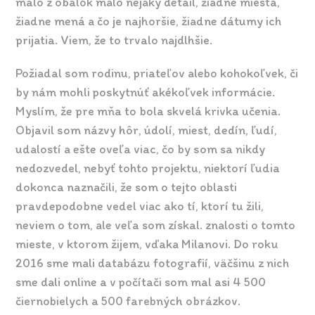
málo z obálok malo nejaký detail, žiadne miesta,
žiadne mená a čo je najhoršie, žiadne dátumy ich
prijatia. Viem, že to trvalo najdlhšie.
Požiadal som rodinu, priateľov alebo kohokoľvek, či
by nám mohli poskytnúť akékoľvek informácie.
Myslím, že pre mňa to bola skvelá krivka učenia.
Objavil som názvy hôr, údolí, miest, dedín, ľudí,
udalostí a ešte oveľa viac, čo by som sa nikdy
nedozvedel, nebyť tohto projektu, niektorí ľudia
dokonca naznačili, že som o tejto oblasti
pravdepodobne vedel viac ako tí, ktorí tu žili,
neviem o tom, ale veľa som získal. znalosti o tomto
mieste, v ktorom žijem, vďaka Milanovi. Do roku
2016 sme mali databázu fotografií, väčšinu z nich
sme dali online a v počítači som mal asi 4 500
čiernobielych a 500 farebných obrázkov.