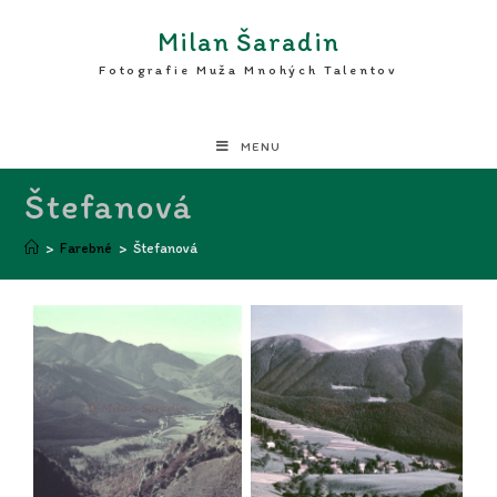
Milan Šaradin
Fotografie Muža Mnohých Talentov
MENU
Štefanová
>
Farebné
>
Štefanová