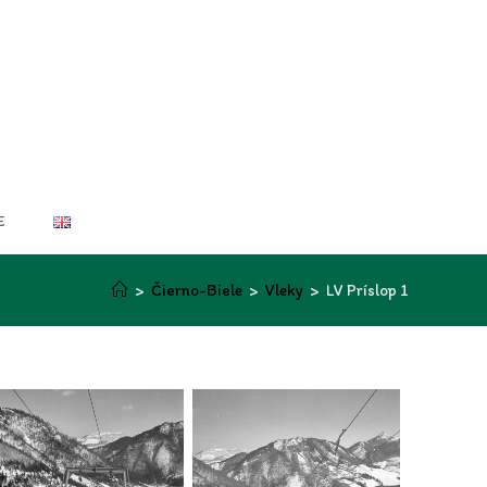
E
>
Čierno-Biele
>
Vleky
>
LV Príslop 1