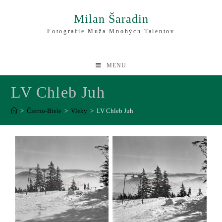
Milan Šaradin
Fotografie Muža Mnohých Talentov
MENU
LV Chleb Juh
>
Čierno-Biele
>
Vleky
>
LV Chleb Juh