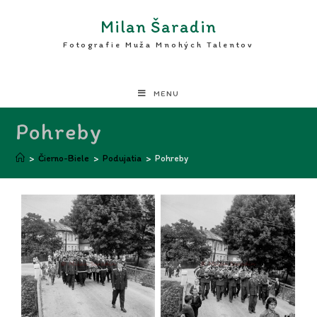
Milan Šaradin
Fotografie Muža Mnohých Talentov
MENU
Pohreby
>
Čierno-Biele
>
Podujatia
>
Pohreby