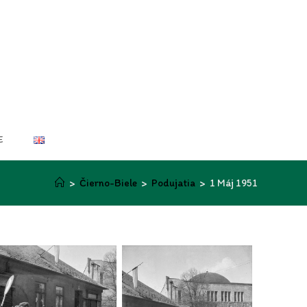
E
>
Čierno-Biele
>
Podujatia
>
1 Máj 1951