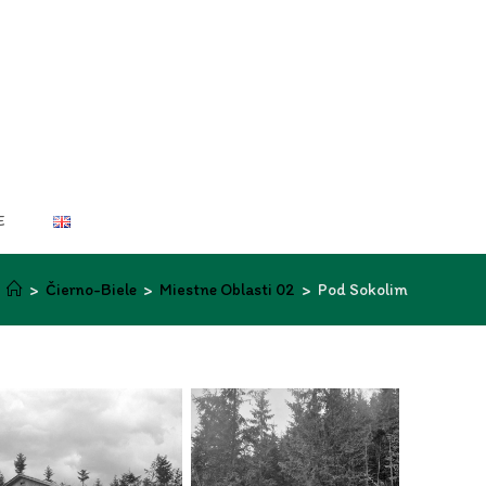
E
>
Čierno-Biele
>
Miestne Oblasti 02
>
Pod Sokolim