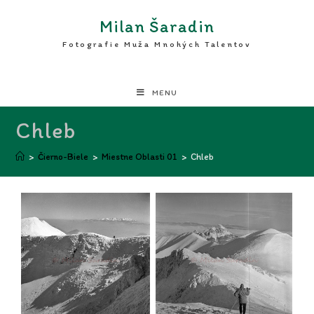
Milan Šaradin
Fotografie Muža Mnohých Talentov
MENU
Chleb
>
Čierno-Biele
>
Miestne Oblasti 01
>
Chleb