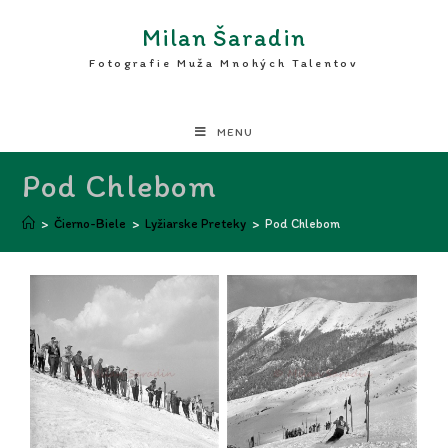
Milan Šaradin
Fotografie Muža Mnohých Talentov
MENU
Pod Chlebom
>
Čierno-Biele
>
Lyžiarske Preteky
>
Pod Chlebom