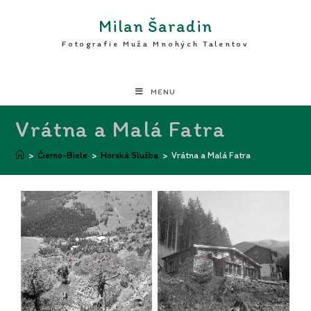
Milan Šaradin
Fotografie Muža Mnohých Talentov
MENU
Vrátna a Malá Fatra
>
Čierno-Biele
>
Horská Služba
>
Vrátna a Malá Fatra