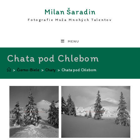
Milan Šaradin
Fotografie Muža Mnohých Talentov
MENU
Chata pod Chlebom
>
Čierno-Biele
>
Chaty
>
Chata pod Chlebom