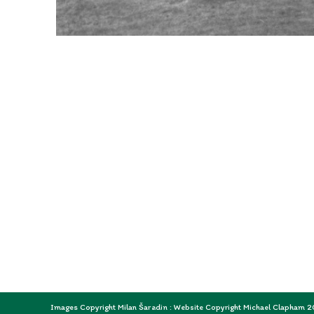
Images Copyright Milan Šaradin : Website Copyright Michael Clapham 