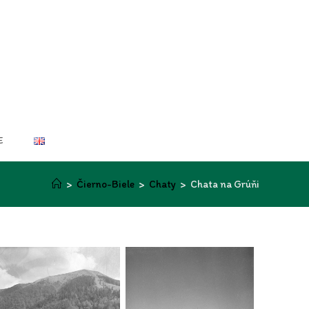
E
>
Čierno-Biele
>
Chaty
>
Chata na Grúňi